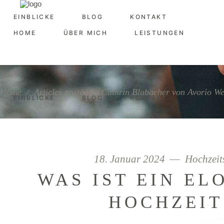
EINBLICKE
BLOG
KONTAKT
HOME
ÜBER MICH
LEISTUNGEN
Home
/
Articles posted by Cathrin Blubacher von Avorio W
EINBLICKE
BLOG
KONTAKT
18. Januar 2024
Hochzeit
WAS IST EIN EL
HOCHZEIT