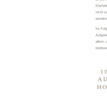
Klarhei
nicht n
werden
Im Folg
Aufgab
allem, 
bedeut
1
A
HO