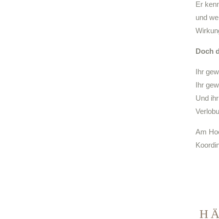
Er kenn
und we
Wirkun
Doch de
Ihr gew
Ihr gew
Und ihr
Verlob
Am Hoch
Koordin
H