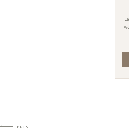
La
we
PREV