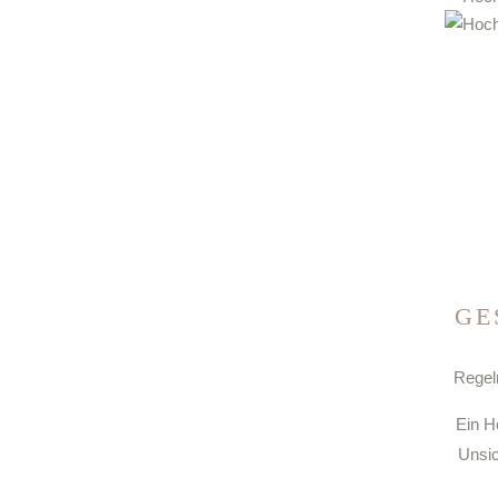
GE
Regel
Ein H
Unsic