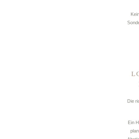
Kein
Sonde
L
Die r
Ein H
plan