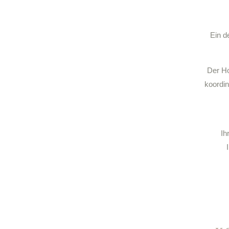
Ein de
Der Ho
koordin
Ih