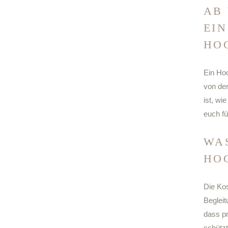
AB
EIN
HO
Ein Hoc
von de
ist, wie
euch fü
WA
HO
Die Ko
Begleit
dass pr
schütz