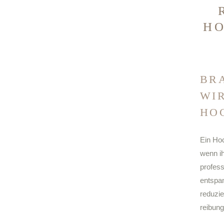
HO
BR
WI
HO
Ein Hoc
wenn ih
profess
entspa
reduzie
reibung