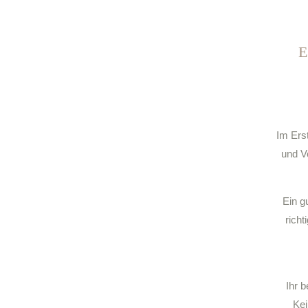
Im Ers
und V
Ein g
richt
Ihr 
Kei