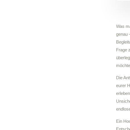
Was mac
genau –
Begleit
Frage 
überleg
möchte
Die An
eurer H
erleben
Unsiche
endlos
Ein Hoc
Entsche