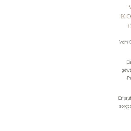
KO
Vom Ca
Ei
gewa
Pa
Er prü
sorgt 