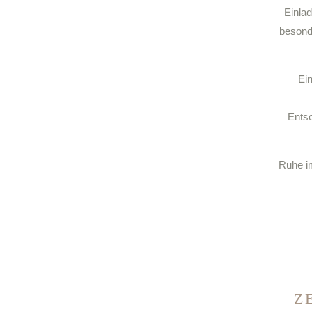
Einla
besonde
Ein
Entsc
Ruhe im
Z