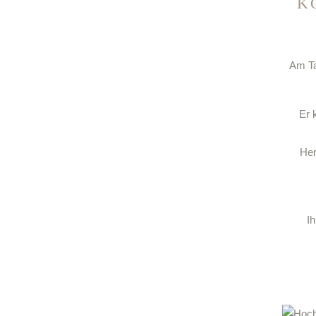
K
Am Ta
Er 
Her
I