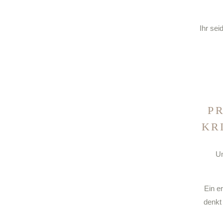
Ihr sei
P
KR
Un
Ein e
denkt 