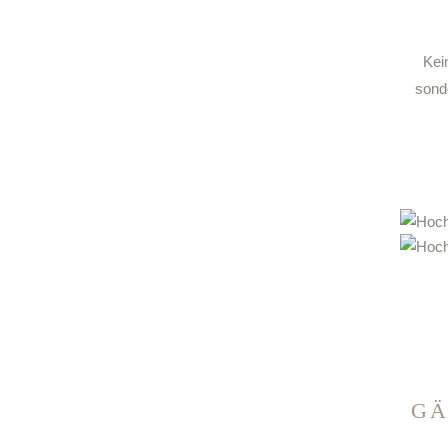
Kei
sond
GÄ